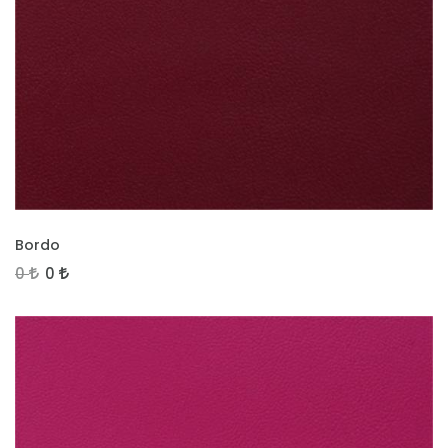
İNCELE
Bordo
0
0