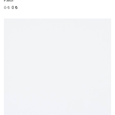
P.Mor
0
0