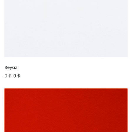
İNCELE
Beyaz
0
0