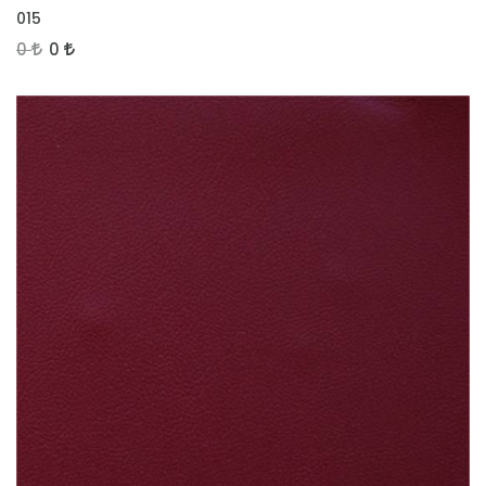
İNCELE
015
0
0