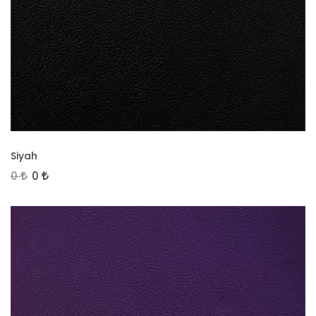
İNCELE
Siyah
0
0