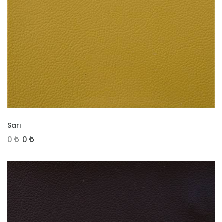
İNCELE
Sarı
0
0