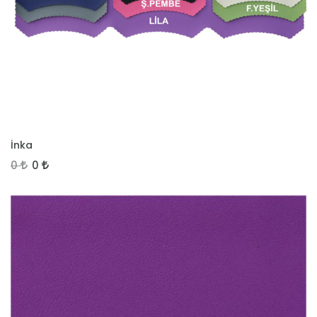
İNCELE
İnka
0
0