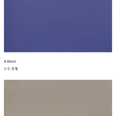
İNCELE
A.Mavi
0
0