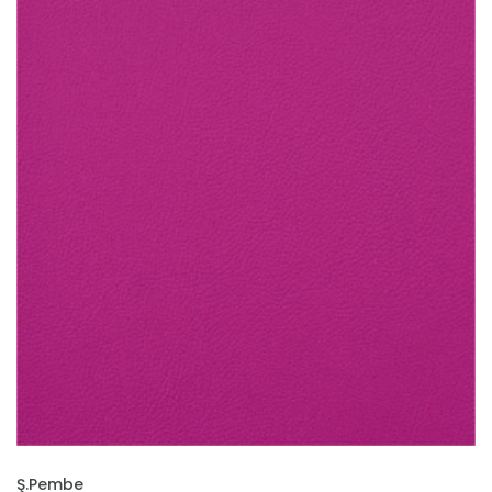
İNCELE
Ş.Pembe