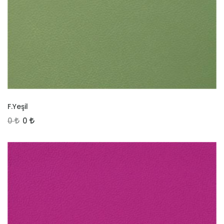
İNCELE
F.Yeşil
0
0