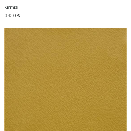
İNCELE
Kırmızı
0
0